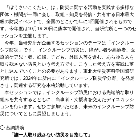
「ぼうさいこくたい」は，防災に関する活動を実践する多様な
団体・機関が一同に会し、取組・知見を発信・共有する日本最大
級の防災イベントで、全国のどこかで年に1回開催されるもので
す。今年度は10月19-20日に熊本で開催され、当研究所も一つのセ
ッションを主催します。
今年、当研究所が企画するセッションのテーマは「インクルー
シブ防災」です。 インクルーシブ防災は、障がい者や高齢者、医
療的ケア児・者、妊婦、子ども、外国人等を含む、あらゆる人を
取り残さない防災という考え方です。こうした考え方を実践に落
とし込んでいくことの必要があります．東北大学災害科学国際研
究所では，2024年に所内に「インクルーシブ防災学分野」を発足
させ，関連する研究を本格始動しています。
本セッションでは，インクルーシブ防災における先端的な取り
組みを共有するとともに、当事者・支援者を交えたディスカッシ
ョンを行います。ぜひご参加いただき、未来のインクルーシブ防
災についてともに展望しましょう。
◯ 基調講演
「誰一人取り残さない防災を目指して」