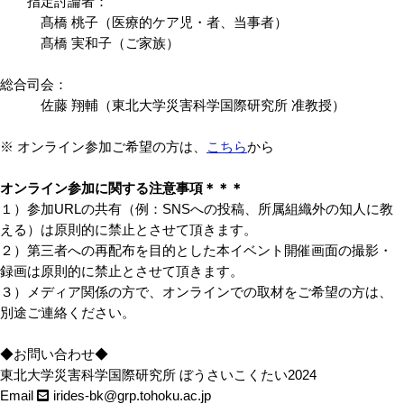
指定討論者：
髙橋 桃子（医療的ケア児・者、当事者）
髙橋 実和子（ご家族）
総合司会：
佐藤 翔輔（東北大学災害科学国際研究所 准教授）
※ オンライン参加ご希望の方は、
こちら
から
オンライン参加に関する注意事項＊＊＊
１）参加URLの共有（例：SNSへの投稿、所属組織外の知人に教
える）は原則的に禁止とさせて頂きます。
２）第三者への再配布を目的とした本イベント開催画面の撮影・
録画は原則的に禁止とさせて頂きます。
３）メディア関係の方で、オンラインでの取材をご希望の方は、
別途ご連絡ください。
◆お問い合わせ◆
東北大学災害科学国際研究所 ぼうさいこくたい2024
Email
irides-bk@grp.tohoku.ac.jp