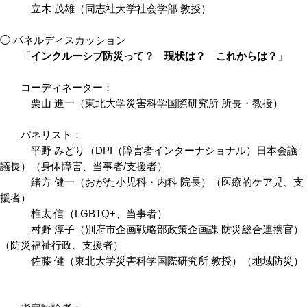
立木 茂雄（同志社大学社会学部 教授）
◯ パネルディスカッション
「インクルーシブ防災って？ 現状は？ これからは？」
コーディネーター：
栗山 進一（東北大学災害科学国際研究所 所長・教授）
パネリスト：
平野 みどり（DPI（障害者インターナショナル）日本会議
議長）（身体障害、当事者/支援者）
緒方 健一（おがた小児科・内科 院長）（医療的ケア児、支
援者）
椎太 信（LGBTQ+、当事者）
村野 淳子（別府市企画戦略部政策企画課 防災総合連携官）
（防災福祉行政、支援者）
佐藤 健（東北大学災害科学国際研究所 教授）（地域防災）