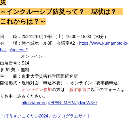
災
～インクルーシブ防災って？ 現状は？
これからは？～
日 時：2024年10月19日（土）16:30～18:00（90分）
会 場：
熊本城ホール3F 会議室A2（
https://www.kumamoto-jo-
hall.jp/access/
）
オンライン
出展番号：S14
参 加 費 ：無料
主 催：東北大学災害科学国際研究所
開催形式：現地対面（申込不要）＋ オンライン（要事前申込）
オンライン参加
の方は、
必ず事前に
以下のフォームよ
りお申し込みください。
https://forms.gle/P5NLMEPJJjdwcW3c7
「ぼうさいこくたい2024」のプログラムサイト