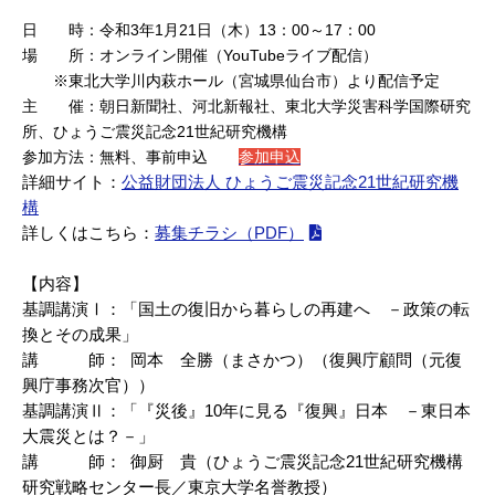
日 時：令和3年1月21日（木）13：00～17：00
場 所：オンライン開催（YouTubeライブ配信）
※東北大学川内萩ホール（宮城県仙台市）より配信予定
主 催：朝日新聞社、河北新報社、東北大学災害科学国際研究
所、ひょうご震災記念21世紀研究機構
参加方法：無料、事前申込
参加申込
詳細サイト：
公益財団法人 ひょうご震災記念21世紀研究機
構
詳しくはこちら：
募集チラシ（PDF）
【内容】
基調講演Ⅰ：「国土の復旧から暮らしの再建へ －政策の転
換とその成果」
講 師： 岡本 全勝（まさかつ）（復興庁顧問（元復
興庁事務次官））
基調講演Ⅱ：「『災後』10年に見る『復興』日本 －東日本
大震災とは？－」
講 師： 御厨 貴（ひょうご震災記念21世紀研究機構
研究戦略センター長／東京大学名誉教授）