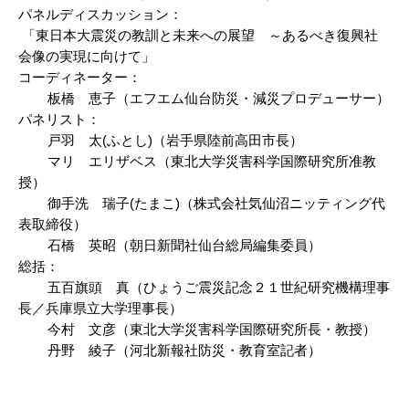
パネルディスカッション：
「東日本大震災の教訓と未来への展望 ～あるべき復興社
会像の実現に向けて」
コーディネーター：
板橋 恵子（エフエム仙台防災・減災プロデューサー）
パネリスト：
戸羽 太(ふとし)（岩手県陸前高田市長）
マリ エリザベス（東北大学災害科学国際研究所准教
授）
御手洗 瑞子(たまこ)（株式会社気仙沼ニッティング代
表取締役）
石橋 英昭（朝日新聞社仙台総局編集委員）
総括：
五百旗頭 真（ひょうご震災記念２１世紀研究機構理事
長／兵庫県立大学理事長）
今村 文彦（東北大学災害科学国際研究所長・教授）
丹野 綾子（河北新報社防災・教育室記者）