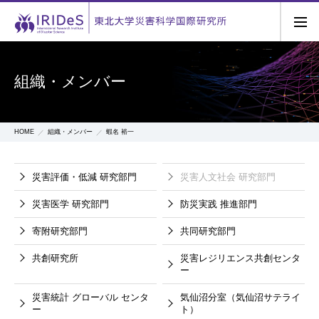
組織・メンバー
HOME
組織・メンバー
蝦名 裕一
災害評価・低減
研究部門
災害人文社会
研究部門
災害医学
研究部門
防災実践
推進部門
寄附研究部門
共同研究部門
共創研究所
災害レジリエンス共創センタ
ー
災害統計
グローバル
センタ
気仙沼分室（気仙沼サテライ
ー
ト）