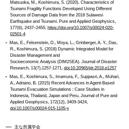
Matsuoka, M., Koshimura, S. (2020). Characteristics of
Tsunami Fragility Functions Developed Using Different
Sources of Damage Data from the 2018 Sulawesi
Earthquake and Tsunami. Pure and Applied Geophysics,
177(6), 2437–2455.
https://doi.org/10.1007/s00024-020-
02501-4
Mas, E., Felsenstein, D., Moya, L., Grinberger, A. Y., Das,
R., Koshimura, S. (2018) Dynamic Integrated Model for
Disaster Management and
Socioeconomic Analysis (DIM2SEA). Journal of Disaster
Research, 13(7),1257-1271,
doi:10.20965/jdr.2018.p1257
Mas, E., Koshimura, S., Imamura, F., Suppasri, A., Muhari,
A., Adriano, B. (2015) Recent Advances in Agent-Based
Tsunami Evacuation Simulations : Case Studies in
Indonesia, Thailand, Japan and Peru. Journal of Pure and
Applied Geophysics, 172(12), 3409-3424,
doi:10.1007/s00024-015-1105-y
主な所属学会