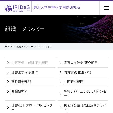
組織・メンバー
HOME
組織・メンバー
マス エリック
災害評価・低減
研究部門
災害人文社会
研究部門
災害医学
研究部門
防災実践
推進部門
寄附研究部門
共同研究部門
共創研究所
災害レジリエンス共創センタ
ー
災害統計
グローバル
センタ
気仙沼分室（気仙沼サテライ
ー
ト）