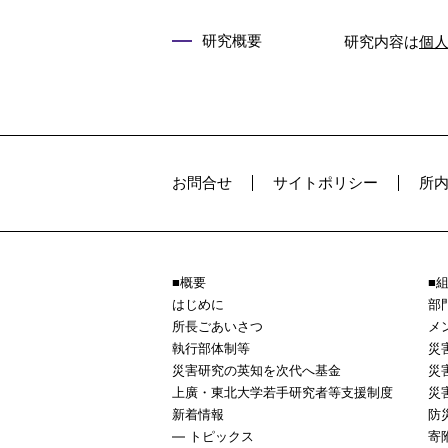
研究概要
研究内容は
個
お問合せ
サイトポリシー
所
概要
はじめに
部
所長ごあいさつ
メ
執行部体制等
災
災害研究の英知を次代へ基金
災
上廣・東北大学若手研究者等支援制度
災
新着情報
防
トピックス
寄