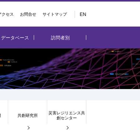
EN
アクセス
お問合せ
サイトマップ
・データベース
訪問者別
災害レジリエンス共
門
共創研究所
創センター