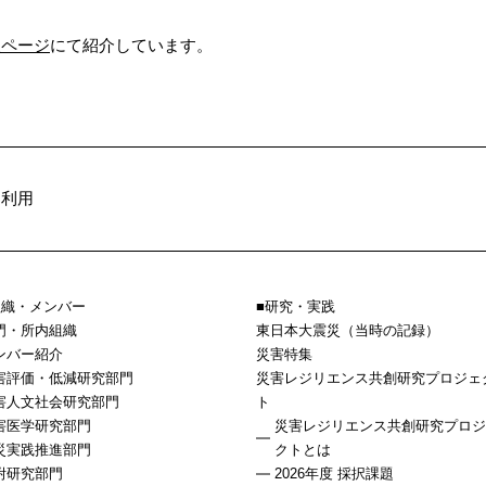
人ページ
にて紹介しています。
内利用
組織・メンバー
研究・実践
門・所内組織
東日本大震災（当時の記録）
ンバー紹介
災害特集
害評価・低減研究部門
災害レジリエンス共創研究プロジェ
害人文社会研究部門
ト
害医学研究部門
災害レジリエンス共創研究プロジ
災実践推進部門
クトとは
附研究部門
2026年度 採択課題