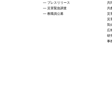
プレスリリース
共
災害緊急調査
共
教職員公募
災
災
気
広
研
事