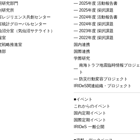
同研究部門
2025年度 活動報告書
創研究所
2025年度 採択課題
害レジリエンス共創センター
2024年度 活動報告書
害統計グローバルセンター
2024年度 採択課題
仙沼分室（気仙沼サテライト）
2023年度 採択課題
報室
2022年度 採択課題
究戦略推進室
国内連携
務部
国際連携
学際研究
南海トラフ地震臨時情報プロジェ
ト
防災行動変容プロジェクト
IRIDeS関連組織・プロジェクト
イベント
これからのイベント
国内定期イベント
国際定期イベント
IRIDeS 一般公開