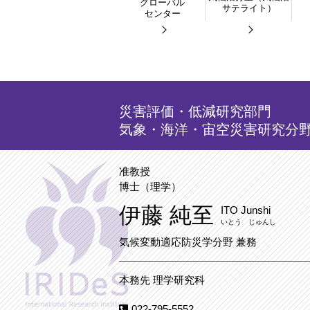
グローバル
サテライト）
センター
災害評価・低減研究部門
気象・海洋・宙空災害研究分
准教授
博士（理学）
伊藤 純至
ITO Junshi
いとう じゅんし
気候変動適応防災学分野 兼務
本務先 理学研究科
022-795-5552