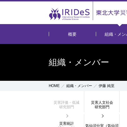
概要
組織・メン
組織・メンバー
HOME
組織・メンバー
伊藤 純至
災害評価・低減
災害人文社会
研究部門
研究部門
災害統計
気仙沼分室（気仙沼