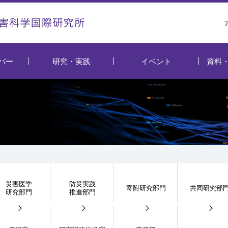
バー
研究・実践
イベント
資料
災害医学
防災実践
寄附研究部門
共同研究部
研究部門
推進部門