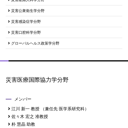
災害公衆衛生学分野
災害感染症学分野
災害口腔科学分野
グローバルヘルス政策学分野
災害医療国際協力学分野
メンバー
江川 新一
教授
（兼任先 医学系研究科）
佐々木 宏之
准教授
朴 慧晶
助教