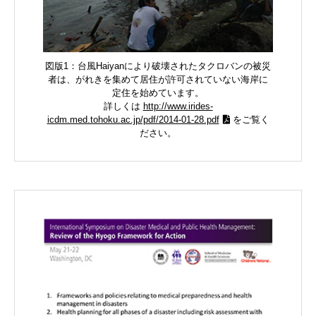
図版1：台風Haiyanにより破壊されたタクロバンの被災
者は、がれきを集めて居住が許可されていない海岸に
定住を始めています。
詳しくは
http://www.irides-
icdm.med.tohoku.ac.jp/pdf/2014-01-28.pdf
をご覧く
ださい。