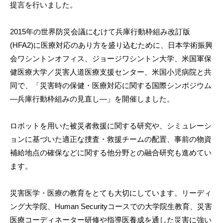
提言を行いました。
2015年の世界防災会議にむけて兵庫行動枠組み改訂版
(HFA2)に医療対応のあり方を盛り込むために、日本学術振興
会ワシントンオフィス、ジョージワシントン大学、米国軍保
健医療大学／災害人道医療支援センター、米国小児病院と共
同で、「災害時の保健・医療対応に関する国際シンポジウム
―兵庫行動枠組みの見直し―」を開催しました。
ロボットを用いた被災者救援に関する研究や、シミュレーシ
ョンに基づいた適正な捜査・救援チームの配置、事前の物資
補給地点の確保などに関する他分野との融合研究も進めてい
ます。
災害医学・医療の教育をとても大切にしています。リーディ
ング大学院、Human Securityコースでの大学院生教育、災害
医療コーディネーター研修や指導医養成を通した災害に強い