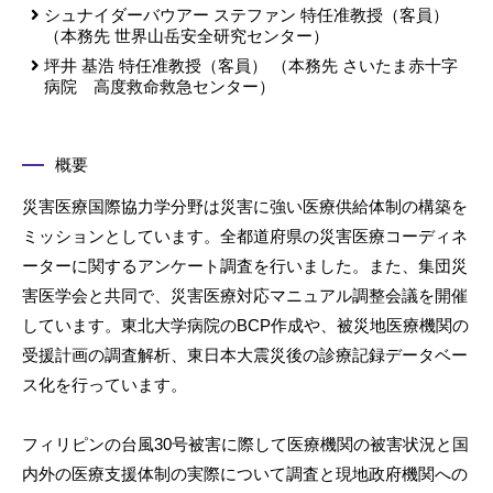
シュナイダーバウアー ステファン
特任准教授（客員）
（本務先 世界山岳安全研究センター）
坪井 基浩
特任准教授（客員）
（本務先 さいたま赤十字
病院 高度救命救急センター）
概要
災害医療国際協力学分野は災害に強い医療供給体制の構築を
ミッションとしています。全都道府県の災害医療コーディネ
ーターに関するアンケート調査を行いました。また、集団災
害医学会と共同で、災害医療対応マニュアル調整会議を開催
しています。東北大学病院のBCP作成や、被災地医療機関の
受援計画の調査解析、東日本大震災後の診療記録データベー
ス化を行っています。
フィリピンの台風30号被害に際して医療機関の被害状況と国
内外の医療支援体制の実際について調査と現地政府機関への