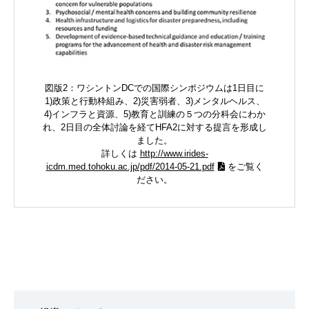
図版2：ワシントンDCでの国際シンポジウムは1日目に
1)政策と行動枠組み、2)災害弱者、3)メンタルヘルス、
4)インフラと資源、5)教育と訓練の５つの分科会にわか
れ、2日目の全体討論を経てHFA2に対する提言を形成し
ました。
詳しくは
http://www.irides-
icdm.med.tohoku.ac.jp/pdf/2014-05-21.pdf
をご覧く
ださい。