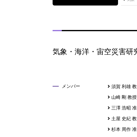
気象・海洋・宙空災害研
メンバー
須賀 利雄
教
山崎 剛
教授
三澤 浩昭
准
土屋 史紀
教
杉本 周作
准