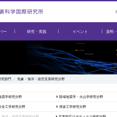
バー
研究・実践
イベント
資料
研究部門
気象・海洋・宙空災害研究分野
地震学研究分野
陸域地震学・火山学研究分野
安全工学研究分野
津波工学研究分野
・海洋・宙空災害研究分野
災害対応ロボティクス研究分野