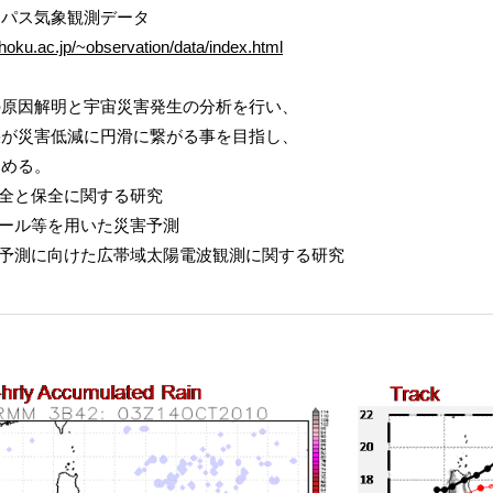
ンパス気象観測データ
ohoku.ac.jp/~observation/data/index.html
の原因解明と宇宙災害発生の分析を行い、
果が災害低減に円滑に繋がる事を目指し、
進める。
安全と保全に関する研究
ツール等を用いた災害予測
険予測に向けた広帯域太陽電波観測に関する研究