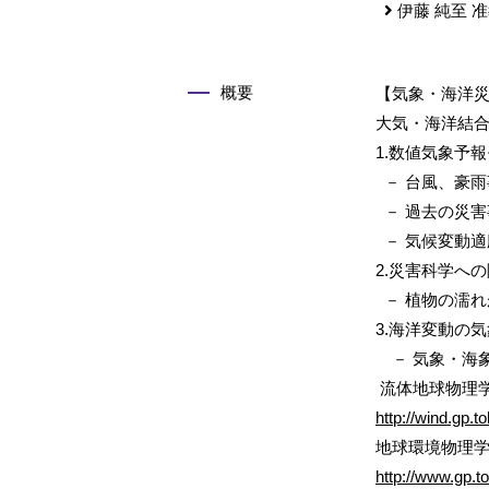
伊藤 純至
准
概要
【気象・海洋
大気・海洋結
1.数値気象予
－ 台風、豪
－ 過去の災
－ 気候変動適
2.災害科学へ
－ 植物の濡
3.海洋変動の
－ 気象・海
流体地球物理
http://wind.gp.t
地球環境物理
http://www.gp.to