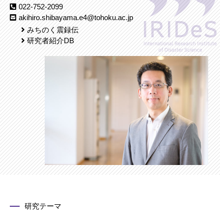
022-752-2099
akihiro.shibayama.e4@tohoku.ac.jp
みちのく震録伝
研究者紹介DB
研究テーマ