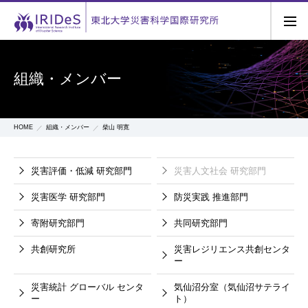
組織・メンバー
HOME
組織・メンバー
柴山 明寛
災害評価・低減
研究部門
災害人文社会
研究部門
災害医学
研究部門
防災実践
推進部門
寄附研究部門
共同研究部門
共創研究所
災害レジリエンス共創センタ
ー
災害統計
グローバル
センタ
気仙沼分室（気仙沼サテライ
ー
ト）