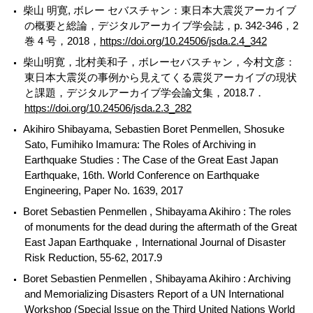
柴山 明寛, ボレー セバスチャン：東日本大震災アーカイブ
の概要と総論，デジタルアーカイブ学会誌，p. 342-346，2
巻 4 号，2018，
https://doi.org/10.24506/jsda.2.4_342
柴山明寛，北村美和子，ボレーセバスチャン，今村文彦：
東日本大震災の事例から見えてくる震災アーカイブの現状
と課題，デジタルアーカイブ学会論文集，2018.7．
https://doi.org/10.24506/jsda.2.3_282
Akihiro Shibayama, Sebastien Boret Penmellen, Shosuke
Sato, Fumihiko Imamura: The Roles of Archiving in
Earthquake Studies : The Case of the Great East Japan
Earthquake, 16th. World Conference on Earthquake
Engineering, Paper No. 1639, 2017
Boret Sebastien Penmellen , Shibayama Akihiro : The roles
of monuments for the dead during the aftermath of the Great
East Japan Earthquake，International Journal of Disaster
Risk Reduction, 55-62, 2017.9
Boret Sebastien Penmellen , Shibayama Akihiro : Archiving
and Memorializing Disasters Report of a UN International
Workshop (Special Issue on the Third United Nations World