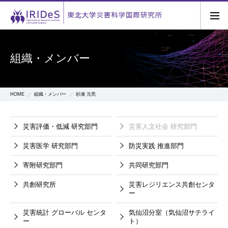
組織・メンバー
HOME
組織・メンバー
杉浦 元亮
災害評価・低減
研究部門
災害人文社会
研究部門
災害医学
研究部門
防災実践
推進部門
寄附研究部門
共同研究部門
共創研究所
災害レジリエンス共創センタ
ー
災害統計
グローバル
センタ
気仙沼分室（気仙沼サテライ
ー
ト）