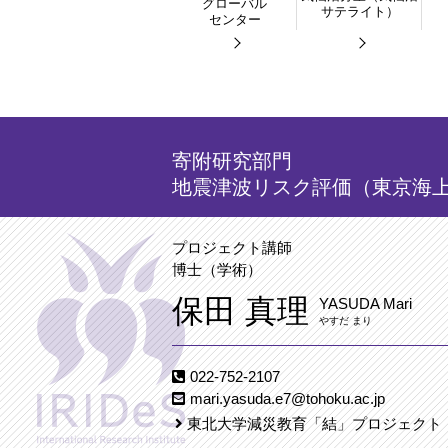
グローバル
サテライト）
センター
寄附研究部門
地震津波リスク評価（東京海
プロジェクト講師
博士（学術）
保田 真理
YASUDA Mari
やすだ まり
022-752-2107
mari.yasuda.e7@tohoku.ac.jp
東北大学減災教育「結」プロジェクト