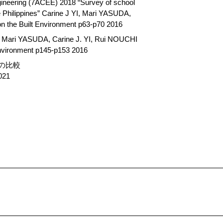
gineering (7ACEE) 2018 “Survey of school
e Philippines” Carine J YI, Mari YASUDA,
 the Built Environment p63-p70 2016
ines” Mari YASUDA, Carine J. YI, Rui NOUCHI
nvironment p145-p153 2016
の比較
21