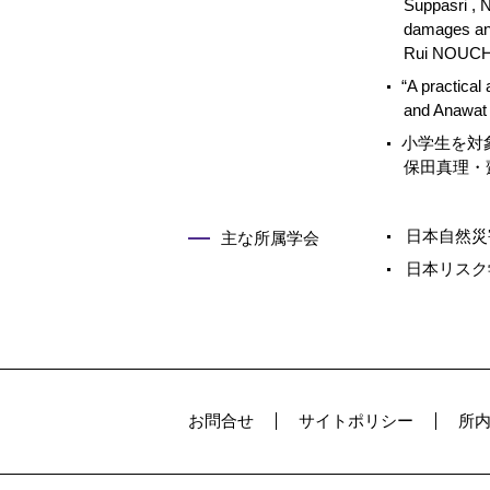
Suppasri , 
damages and
Rui NOUCHI
“A practical
and Anawat 
小学生を対
保田真理・齋藤
日本自然災
主な所属学会
日本リスク
お問合せ
サイトポリシー
所