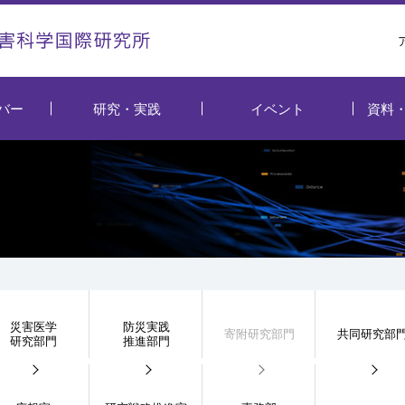
バー
研究・実践
イベント
資料
災害医学
防災実践
寄附研究部門
共同研究部
研究部門
推進部門