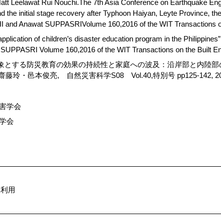
Natt Leelawat Rui Nouchi.The 7th Asia Conference on Earthquake En
 the initial stage recovery after Typhoon Haiyan, Leyte Province, th
 and Anawat SUPPASRIVolume 160,2016 of the WIT Transactions on
 application of children’s disaster education program in the Philipp
SUPPASRI Volume 160,2016 of the WIT Transactions on the Built E
象とする防災教育の効果の持続性と家庭への波及：沿岸部と内陸部
玲・邑本俊亮, 自然災害科学S08 Vol.40,特別号 pp125-142, 20
害学会
学会
内利用