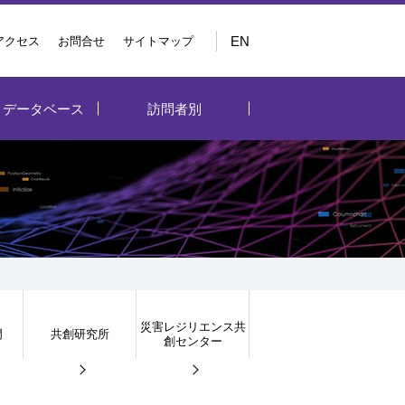
EN
アクセス
お問合せ
サイトマップ
・データベース
訪問者別
災害レジリエンス共
門
共創研究所
創センター