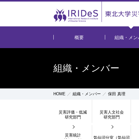
概要
組織・メン
組織・メンバー
HOME
組織・メンバー
保田 真理
災害評価・低減
災害人文社会
研究部門
研究部門
災害統計
気仙沼分室（気仙沼