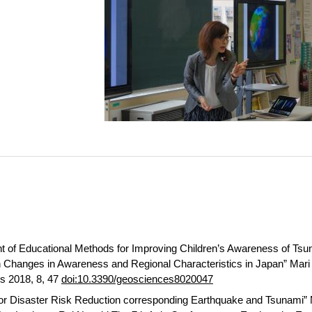
 of Educational Methods for Improving Children’s Awareness of Tsun
 Changes in Awareness and Regional Characteristics in Japan” Mari
s 2018, 8, 47
doi:10.3390/geosciences8020047
for Disaster Risk Reduction corresponding Earthquake and Tsunami”