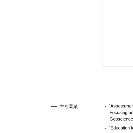
“Assessment
主な業績
Focusing on
Geoscience
“Education 