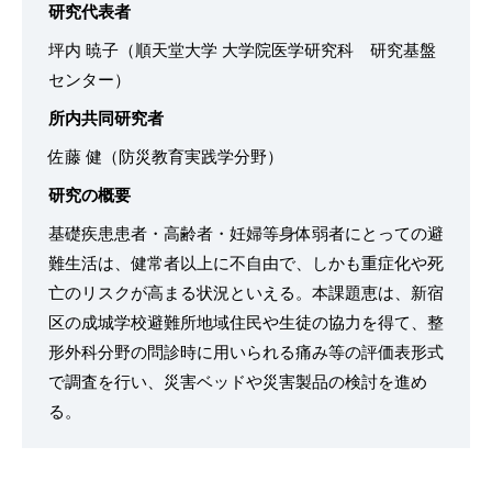
研究代表者
坪内 暁子（順天堂大学 大学院医学研究科 研究基盤
センター）
所内共同研究者
佐藤 健（防災教育実践学分野）
研究の概要
基礎疾患患者・高齢者・妊婦等身体弱者にとっての避
難生活は、健常者以上に不自由で、しかも重症化や死
亡のリスクが高まる状況といえる。本課題恵は、新宿
区の成城学校避難所地域住民や生徒の協力を得て、整
形外科分野の問診時に用いられる痛み等の評価表形式
で調査を行い、災害ベッドや災害製品の検討を進め
る。