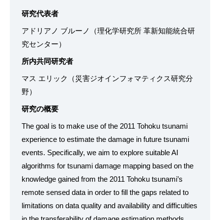
研究代表者
アドリアノ ブルーノ（理化学研究所 革新知能統合研
究センター）
所内共同研究者
マス エリック（災害ジオインフォマティクス研究分
野）
研究の概要
The goal is to make use of the 2011 Tohoku tsunami
experience to estimate the damage in future tsunami
events. Specifically, we aim to explore suitable AI
algorithms for tsunami damage mapping based on the
knowledge gained from the 2011 Tohoku tsunami’s
remote sensed data in order to fill the gaps related to
limitations on data quality and availability and difficulties
in the transferability of damage estimation methods.