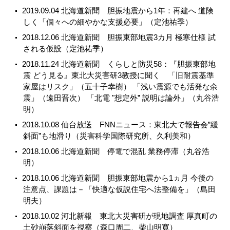
2019.09.04 北海道新聞 胆振地震から1年：再建へ 道険
しく「個々への細やかな支援必要」（定池祐季）
2018.12.06 北海道新聞 胆振東部地震3カ月 極寒仕様 試
される仮設（定池祐季）
2018.11.24 北海道新聞 くらしと防災58：『胆振東部地
震 どう見る』東北大災害研3教授に聞く 「旧耐震基準
家屋はリスク」（五十子幸樹） 「浅い震源でも活発な余
震」（遠田晋次） 「北電 "想定外” 説明は論外」（丸谷浩
明）
2018.10.08 仙台放送 FNNニュース：東北大で報告会”緩
斜面”も地滑り（災害科学国際研究所、久利美和）
2018.10.06 北海道新聞 停電で混乱 業務停滞（丸谷浩
明）
2018.10.06 北海道新聞 胆振東部地震から1ヵ月 今後の
注意点、課題は－「快適な仮説住宅へ法整備を」（島田
明夫）
2018.10.02 河北新報 東北大災害研が現地調査 厚真町の
土砂崩落斜面を視察（森口周二、柴山明寛）