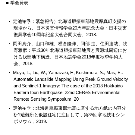
学会発表
定池祐季：緊急報告）北海道胆振東部地震厚真町支援の
現場から、日本災害情報学会20周年記念大会・日本災害
復興学会10周年記念大会合同大会、2018.
岡田真介、山口和雄、横倉隆伸、阿部 進、住田達哉、牧
野雅彦：平成30年北海道胆振東部地震と震源域周辺にお
ける浅部地下構造、日本地震学会2018年度秋季学術大
会、2018.
Moya, L., Liu, W., Yamazaki, F., Koshimura, S., Mas, E.:
Automatic Landslide Mapping Using Peak Ground Velocity
and Sentinel-1 Imagery: The case of the 2018 Hokkaido
Eastern Iburi Earthquake, 22nd CEReS Environmental
Remote Sensing Symposium, 20
定池祐季：北海道胆振東部地震に関する地方紙の内容分
析?避難所と仮設住宅に注目して，第35回寒地技術シン
ポジウム，2019.