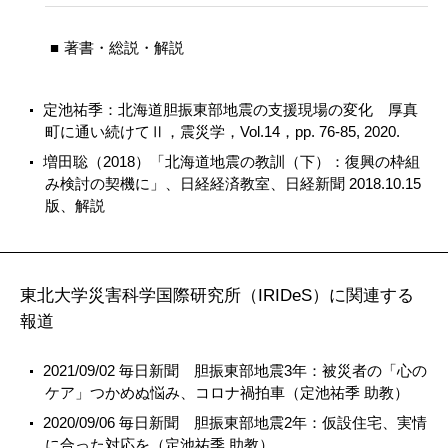
著書・総説・解説
定池祐季：北海道胆振東部地震の支援現場の変化 厚真
町に通い続けてⅡ，震災学，Vol.14，pp. 76-85, 2020.
増田聡（2018）「北海道地震の教訓（下）：復興の枠組
み検討の契機に」、日経経済教室、日経新聞 2018.10.15
版、解説
東北大学災害科学国際研究所（IRIDeS）に関連する
報道
2021/09/02 毎日新聞 胆振東部地震3年：被災者の「心の
ケア」つかめぬ悩み、コロナ禍拍車（定池祐季 助教）
2020/09/06 毎日新聞 胆振東部地震2年：仮設住宅、実情
に合った対応を（定池祐季 助教）