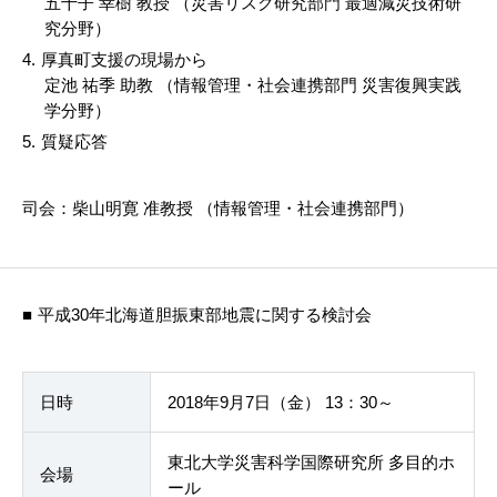
五十子 幸樹 教授 （災害リスク研究部門 最適減災技術研
究分野）
厚真町支援の現場から
定池 祐季 助教 （情報管理・社会連携部門 災害復興実践
学分野）
質疑応答
司会：柴山明寛 准教授 （情報管理・社会連携部門）
平成30年北海道胆振東部地震に関する検討会
日時
2018年9月7日（金） 13：30～
東北大学災害科学国際研究所 多目的ホ
会場
ール