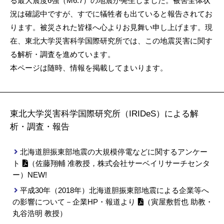
る最大震度6強（M6.7）の地震が発生しました。被害全体状
況は確認中ですが、すでに犠牲者も出ていると報告されてお
ります。被災された皆様へ心よりお見舞い申し上げます。現
在、東北大学災害科学国際研究所では、この地震災害に関す
る解析・調査を進めています。
本ページは随時、情報を掲載してまいります。
東北大学災害科学国際研究所（IRIDeS）による解
析・調査・報告
北海道胆振東部地震の大規模停電などに関するアンケー
ト
（佐藤翔輔 准教授，株式会社サーベイリサーチセンタ
ー）NEW!
平成30年（2018年）北海道胆振東部地震による企業等へ
の影響について－企業HP・報道より
（寅屋敷哲也 助教・
丸谷浩明 教授）