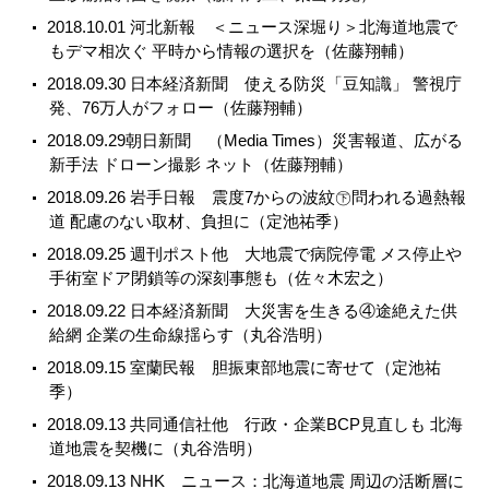
2018.10.01 河北新報 ＜ニュース深堀り＞北海道地震で
もデマ相次ぐ 平時から情報の選択を（佐藤翔輔）
2018.09.30 日本経済新聞 使える防災「豆知識」 警視庁
発、76万人がフォロー（佐藤翔輔）
2018.09.29朝日新聞 （Media Times）災害報道、広がる
新手法 ドローン撮影 ネット（佐藤翔輔）
2018.09.26 岩手日報 震度7からの波紋㊦問われる過熱報
道 配慮のない取材、負担に（定池祐季）
2018.09.25 週刊ポスト他 大地震で病院停電 メス停止や
手術室ドア閉鎖等の深刻事態も（佐々木宏之）
2018.09.22 日本経済新聞 大災害を生きる④途絶えた供
給網 企業の生命線揺らす（丸谷浩明）
2018.09.15 室蘭民報 胆振東部地震に寄せて（定池祐
季）
2018.09.13 共同通信社他 行政・企業BCP見直しも 北海
道地震を契機に（丸谷浩明）
2018.09.13 NHK ニュース：北海道地震 周辺の活断層に