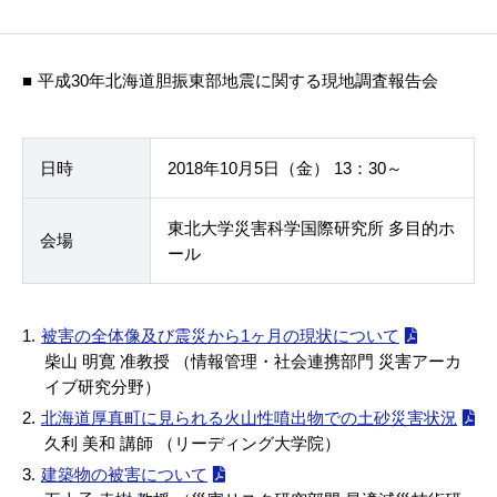
平成30年北海道胆振東部地震に関する現地調査報告会
日時
2018年10月5日（金） 13：30～
東北大学災害科学国際研究所 多目的ホ
会場
ール
被害の全体像及び震災から1ヶ月の現状について
柴山 明寛 准教授 （情報管理・社会連携部門 災害アーカ
イブ研究分野）
北海道厚真町に見られる火山性噴出物での土砂災害状況
久利 美和 講師 （リーディング大学院）
建築物の被害について