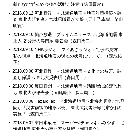
新たなひずみか 今後の活動に注意（遠田晋次）
2018.09.12 河北新報 ＜北海道地震＞地震対策構築へ調
査 東北大研究者と宮城県職員が支援（五十子幸樹、柴山
明寛）
2018.09.10 仙台放送 プライムニュース：北海道地震 東
北大"各分野の専門家"報告会（森口周二）
2018.09.10 NHKラジオ マイあさラジオ：社会の見方・
私の視点「北海道地震の現地の状況について」（定池祐
季）
2018.09.08 河北新報 ＜北海道地震＞文化財の被害、調
査し保護へ 東北大災害研（森口周二）
2018.09.08 毎日新聞 ＜北海道地震＞活断層に影響恐れ
も 東北大が報告会（岡田真介、森口周二）
2018.09.08 Hazard lab ＜北海道地震＞北海道震度7 地理
院が「災害前後の地形比較」 東北大災害研専門家が解析
実施「（森口周二）
2018.09.07 東日本放送 スーパーJチャンネルみやぎ：北
海道地震 東北大の専門家が見解（岡田真介）