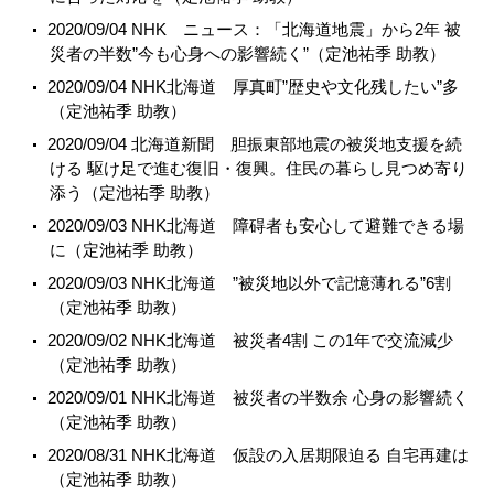
2020/09/04 NHK ニュース：「北海道地震」から2年 被
災者の半数”今も心身への影響続く”（定池祐季 助教）
2020/09/04 NHK北海道 厚真町”歴史や文化残したい”多
（定池祐季 助教）
2020/09/04 北海道新聞 胆振東部地震の被災地支援を続
ける 駆け足で進む復旧・復興。住民の暮らし見つめ寄り
添う（定池祐季 助教）
2020/09/03 NHK北海道 障碍者も安心して避難できる場
に（定池祐季 助教）
2020/09/03 NHK北海道 ”被災地以外で記憶薄れる”6割
（定池祐季 助教）
2020/09/02 NHK北海道 被災者4割 この1年で交流減少
（定池祐季 助教）
2020/09/01 NHK北海道 被災者の半数余 心身の影響続く
（定池祐季 助教）
2020/08/31 NHK北海道 仮設の入居期限迫る 自宅再建は
（定池祐季 助教）