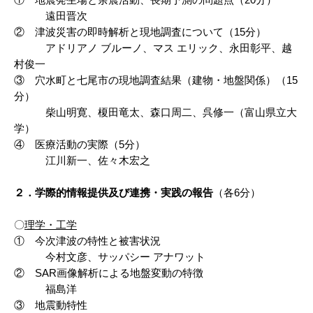
遠田晋次
② 津波災害の即時解析と現地調査について（15分）
アドリアノ ブルーノ、マス エリック、永田彰平、越
村俊一
③ 穴水町と七尾市の現地調査結果（建物・地盤関係）（15
分）
柴山明寛、榎田竜太、森口周二、呉修一（富山県立大
学）
④ 医療活動の実際（5分）
江川新一、佐々木宏之
２．学際的情報提供及び連携・実践の報告
（各6分）
〇
理学・工学
① 今次津波の特性と被害状況
今村文彦、サッパシー アナワット
② SAR画像解析による地盤変動の特徴
福島洋
③ 地震動特性