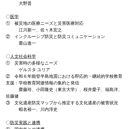
大野晋
〇
医学
① 被災地の医療ニーズと災害医療対応
江川新一、佐々木宏之
② インクルーシブ防災と防災コミュニケーション
栗山進一
〇
人文社会科学
① 災害時の多様なニーズ
ゲルスタ ユリア
② 令和６年能登半島地震における即応的・継続的学校教育
支援：学校教育関連情報の集約と発信
齋藤玲、小田隆史（東京大学）、桜井愛子、福島洋、
佐藤健
③ 文化遺産防災マップから推定する文化遺産の被害状況
蝦名裕一、川内淳史
〇
防災実践と連携