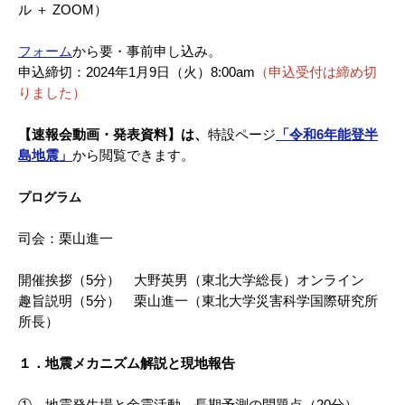
ル ＋ ZOOM）
フォーム
から要・事前申し込み。
申込締切：2024年1月9日（火）8:00am
（申込受付は締め切
りました）
【速報会動画・発表資料】は、
特設ページ
「令和6年能登半
島地震」
から閲覧できます。
プログラム
司会：栗山進一
開催挨拶（5分） 大野英男（東北大学総長）オンライン
趣旨説明（5分） 栗山進一（東北大学災害科学国際研究所
所長）
１．地震メカニズム解説と現地報告
① 地震発生場と余震活動、長期予測の問題点（20分）