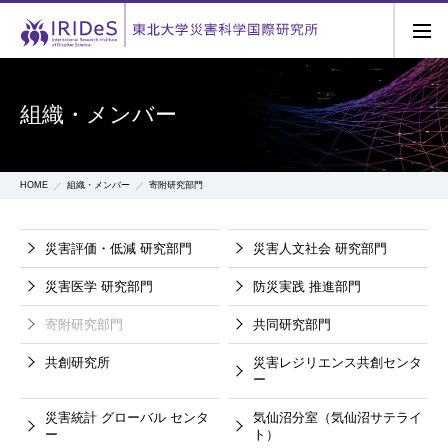
組織・メンバー
HOME
組織・メンバー
寄附研究部門
災害評価・低減
研究部門
災害人文社会
研究部門
災害医学
研究部門
防災実践
推進部門
寄附研究部門
共同研究部門
共創研究所
災害レジリエンス共創センタ
ー
災害統計
グローバル
センタ
気仙沼分室（気仙沼サテライ
ー
ト）