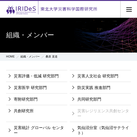
組織・メンバー
HOME
組織・メンバー
桑原 直道
災害評価・低減
研究部門
災害人文社会
研究部門
災害医学
研究部門
防災実践
推進部門
寄附研究部門
共同研究部門
共創研究所
災害レジリエンス共創センタ
ー
災害統計
グローバル
センタ
気仙沼分室（気仙沼サテライ
ー
ト）