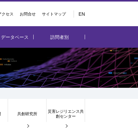
EN
アクセス
お問合せ
サイトマップ
・データベース
訪問者別
災害レジリエンス共
門
共創研究所
創センター