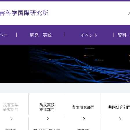
バー
研究・実践
イベント
資料
災害医学
防災実践
寄附研究部門
共同研究部
研究部門
推進部門