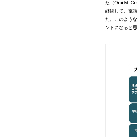
た（Orui M
継続して、電
た。このよう
ントになると