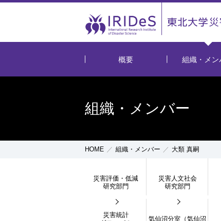
概要
組織・メン
組織・メンバー
HOME
組織・メンバー
大類 真嗣
災害評価・低減
災害人文社会
研究部門
研究部門
災害統計
気仙沼分室（気仙沼