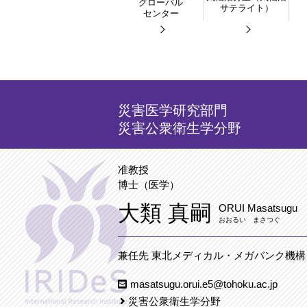
グローバル
サテライト）
センター
災害医学研究部門
災害公衆衛生学分野
准教授
博士（医学）
大類 真嗣
ORUI Masatsugu
おおるい まさつぐ
兼任先 東北メディカル・メガバンク機構
masatsugu.orui.e5@tohoku.ac.jp
災害公衆衛生学分野