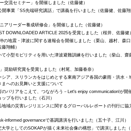
ダー交流セミナー」を開催しました（佐藤健）
公開事業「SS先端研究講話」で講義を行いました（佐藤健、佐藤翔
ュニアリーダー養成研修会」を開催しました（佐藤健）
 MOST DOWNLOADED ARTICLE 2025を受賞しました（桜井、佐藤健
東方沖の地震・津波に関する速報会を開催しました（栗山、越村、森口
佐藤翔輔）
いて小型モビリティを用いた津波避難訓練を行いました（柴山、齋
賞」奨励研究賞を受賞しました（村尾、加藤春奈）
ーシア、スリランカをはじめとする東南アジア各国の豪雨・洪水・
さまへのお見舞いと支援について
障害のバリアをこえて、つながろう－Let’s enjoy communication!が開
ョップを行いました（石川）
よる山岳地域の災害レジリエンスに関するグローバルレポートの刊行に協
-informed governanceで基調講演を行いました（五十子、江川）
大学としてのSOKAPが描く未来社会像の構想」で講演しました（