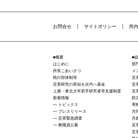
お問合せ
サイトポリシー
所
概要
はじめに
部
所長ごあいさつ
メ
執行部体制等
災
災害研究の英知を次代へ基金
災
上廣・東北大学若手研究者等支援制度
災
新着情報
防
トピックス
寄
プレスリリース
共
災害緊急調査
共
教職員公募
災
災