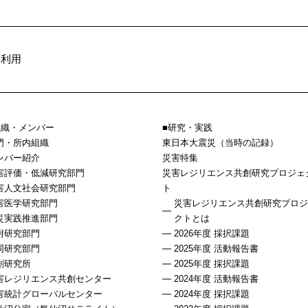
内利用
組織・メンバー
研究・実践
門・所内組織
東日本大震災（当時の記録）
ンバー紹介
災害特集
害評価・低減研究部門
災害レジリエンス共創研究プロジェ
害人文社会研究部門
ト
害医学研究部門
災害レジリエンス共創研究プロジ
災実践推進部門
クトとは
附研究部門
2026年度 採択課題
同研究部門
2025年度 活動報告書
創研究所
2025年度 採択課題
害レジリエンス共創センター
2024年度 活動報告書
害統計グローバルセンター
2024年度 採択課題