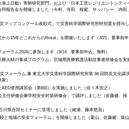
京海上日動）寄附研究部門」および「日本工営レジリエントシティ
合同報告会を開催しました（今村、寺田、桜庭、サッパシー、内田
防災マップコンクール表彰式」で災害科学国際研究所特別賞を授与
）
ら15年とこれからのBosai」を開催いたします（3/21、要事前申
ォーラム2026に参加します（3/14、要事前申込、無料）
医療人材の養成プログラム」宮城県医療救護活動従事者研修会を実
災フォーラム 兼 東北大学災害科学国際研究所第 38 回防災文化講
新家）
AED使用講習会（第8回）を実施しました（佐々木宏之）
防災主任研修会兼学校安全対策研修会」で講評しました（佐藤健、桜
・石川県合同セミナーに登壇しました（姥浦、藤本悠吾）
学校と地域の安全フォーラム」を開催しました（栗山、佐藤健、柴