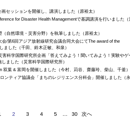
企画セッションを開催し、講演しました（原裕太）
ference for Disaster Health Managementで基調講演を行いました
展望（自然環境・災害分野）を執筆しました（原裕太）
第6回アジア放射線研究会議合同大会にてThe award of the
tionを受賞しました（千田、鈴木正敏、和泉）
、災害科学国際研究所企画「答えてみよう！聞いてみよう！実験やゲ
施しました（災害科学国際研究所）
 in 双葉 & 富岡を開催しました（今村、苅谷、齋藤玲、柴山、千釜
フロンティア協議会「まちのレジリエンス分科会」開催しました（
1
2
3
4
5
…
30
次へ