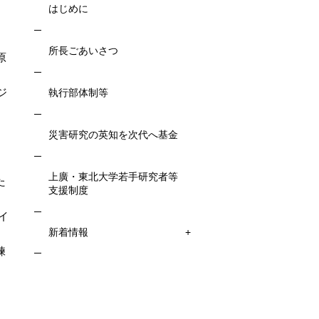
はじめに
所長ごあいさつ
原
ジ
執行部体制等
災害研究の英知を次代へ基金
）
上廣・東北大学若手研究者等
た
支援制度
イ
新着情報
練