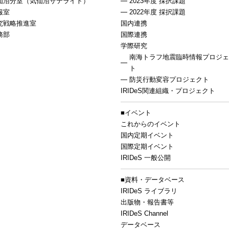
仙沼分室（気仙沼サテライト）
2023年度 採択課題
報室
2022年度 採択課題
究戦略推進室
国内連携
務部
国際連携
学際研究
南海トラフ地震臨時情報プロジェ
ト
防災行動変容プロジェクト
IRIDeS関連組織・プロジェクト
イベント
これからのイベント
国内定期イベント
国際定期イベント
IRIDeS 一般公開
資料・データベース
IRIDeS ライブラリ
出版物・報告書等
IRIDeS Channel
データベース