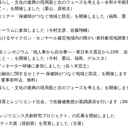
暮らし・文化の復興の現局面と次のフェーズを考える～令和６年能
て～」を開催しました（栗山、原裕太）
セミナー「保健師がつなぐ地域と防災」を開催しました（福島、栗
Aフォーラムに参加しました（今村文彦、佐藤翔輔）
おけるサイクロン・センヤール被災地域内の障がい者対象現地調査
創生シンポジウム「他人事から自分事へ－東日本大震災から15年、迫
こと－」を開催しました（今村、栗山、福島、ゲルスタ）
ーディネーター研修に参加しました（佐々木宏之）
の融合に関するセミナー 保健師がつなぐ地域と防災」を開催します
催、要事前申込、無料）
暮らし・文化の復興の現局面と次のフェーズを考える」を開催しま
）
育とレジリエント社会」で佐藤健教授が基調講演を行います（3/6
災害レジリエンス共創研究プロジェクト」の応募を開始しました
リティ大賞（奨励賞）を受賞しました（古屋）