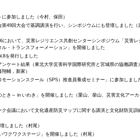
トに参加しました（今村、保田）
会第49回大会で基調講演を行い、シンポジウムにも登壇しました（
26において、災害レジリエンス共創センターシンポジウム「災害レ
タル・トランスフォーメーション」を開催しました
号 vol.8を発行しました
アンケート結果（東北大学災害科学国際研究所と宮城県の協働調査
藤翔輔，新家）
ロモーションスクール（SPS）推進員養成セミナー」に参加しまし
とき～ in いわき」を開催しました（栗山、柴山、災害文化アーカ
ーク会議において文化遺産防災マップに関する講演と文化財防災訓
6に登壇しました（村尾）
さいワクワクステージ」を開催しました（村尾）